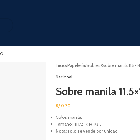
SO
Inicio
Papelería
Sobres
Sobre manila 11.5×14
Nacional
Sobre manila 11.5×
B/.
0.30
Color: manila.
Tamaño: 11 1/2″ x 14 1/2″.
Nota: solo se vende por unidad.