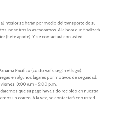
l interior se harán por medio del transporte de su
os, nosotros lo asesoramos. A la hora que finalizará
or (flete aparte). Y, se contactará con usted
anamá Pacífico (costo varía según el lugar).
regas en algunos lugares por motivos de seguridad.
 viernes: 8:00 a.m - 5:00 p.m.
idaremos que su pago haya sido recibido en nuestra
remos un correo. A la vez, se contactará con usted