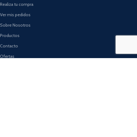
Realiza tu compra
Ver mis pedidos
Sobre Nosotros
Productos
Contacto
Ofertas
REDES SOCIALES
Facebook
Instagram
WhatsApp
Tik Tok
LinkedIn
Correo