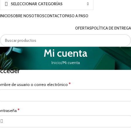
SELECCIONAR CATEGORÍAS
INICIO
SOBRE NOSOTROS
CONTACTO
PASO A PASO
OFERTAS
POLÍTICA DE ENTREGA
Mi cuenta
Inicio
Mi cuenta
cceder
*
mbre de usuario o correo electrónico
*
ntraseña