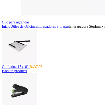
Clic para agrandar
Inicio
Útiles de Oficina
Engrapadoras y grapas
Engrapadora Studmark
Guillotina 15x18"
B/.
37.95
Back to products