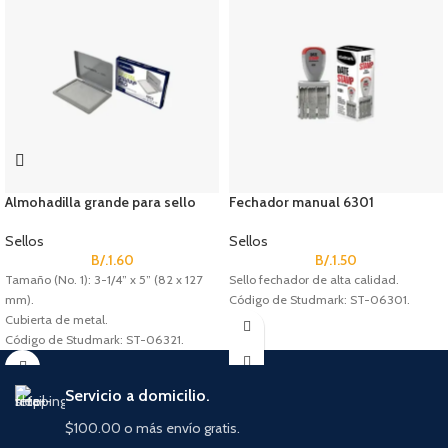
Almohadilla grande para sello
Fechador manual 6301
Sellos
Sellos
B/.
1.60
B/.
1.50
Tamaño (No. 1): 3-1/4” x 5” (82 x 127
Sello fechador de alta calidad.
mm).
Código de Studmark: ST-06301.
Cubierta de metal.
Código de Studmark: ST-06321.
Servicio a domicilio.
$100.00 o más envío gratis.