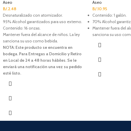
Aseo
Aseo
B/.
2.48
B/.
10.95
Desnaturalizado con atomizador.
Contenido: 1 galón.
95% Alcohol garantizados para uso externo.
70% Alcohol garantiz
Contenido: 16 onzas.
Mantener fuera del al
Mantener fuera del alcance de niños. La ley
sanciona su uso com
sanciona su uso como bebida.
NOTA: Este producto se encuentra en
bodega. Para Entregas a Domicilio y Retiro
en Local de 24 a 48 horas hábiles. Se le
enviará una notificación una vez su pedido
esté listo.