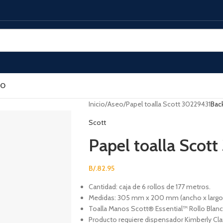
SO
Inicio
Aseo
Papel toalla Scott 30229431
Bac
Scott
Papel toalla Scot
B/.
82.95
Cantidad: caja de 6 rollos de 177 metros.
Medidas: 305 mm x 200 mm (ancho x largo
Toalla Manos Scott® Essential™ Rollo Blanc
Producto requiere dispensador Kimberly Cla