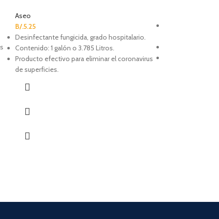
Aseo
B/.
8.95
Aseo
Antes de usar lim
B/.
5.25
superficies.
Desinfectante fungicida, grado hospitalario.
us
Mata el 99.9% de v
Contenido: 1 galón o 3.785 Litros.
Contenido: 19 onz
Producto efectivo para eliminar el coronavirus
NOTA: Este produ
de superficies.
bodega. Para Entr
en Local de 24 a 
enviará una notif
esté listo.