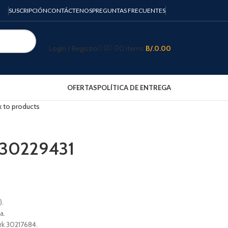
SUSCRIPCIÓN
CONTÁCTENOS
PREGUNTAS FRECUENTES
0
0
Login / Registro
0
items
B/.
0.00
OFERTAS
POLÍTICA DE ENTREGA
k to products
t 30229431
).
a.
rk 30217684.