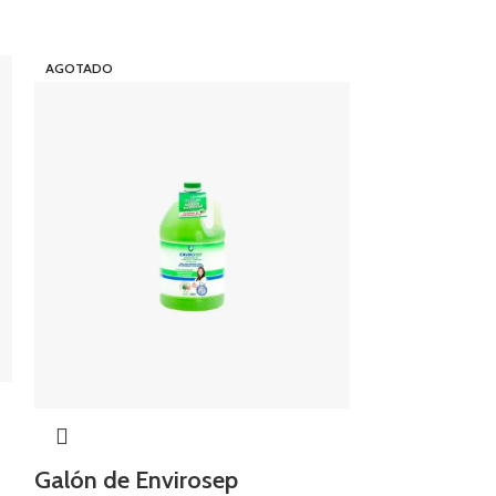
AGOTADO
Lysol Spray
Galón de Envirosep