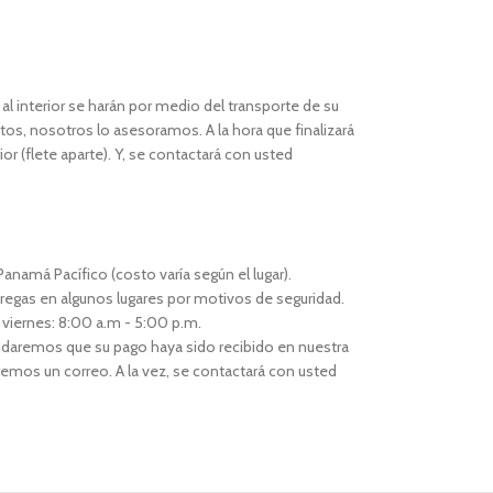
l interior se harán por medio del transporte de su
os, nosotros lo asesoramos. A la hora que finalizará
or (flete aparte). Y, se contactará con usted
anamá Pacífico (costo varía según el lugar).
regas en algunos lugares por motivos de seguridad.
 viernes: 8:00 a.m - 5:00 p.m.
idaremos que su pago haya sido recibido en nuestra
remos un correo. A la vez, se contactará con usted