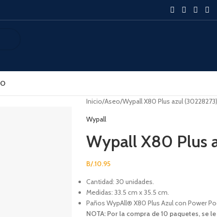
SO
Inicio
Aseo
Wypall X80 Plus azul (30228273
Wypall
Wypall X80 Plus 
B/.
10.95
Cantidad: 30 unidades.
Medidas: 33.5 cm x 35.5 cm.
Paños WypAll® X80 Plus Azul con Power Po
NOTA: Por la compra de 10 paquetes, se le