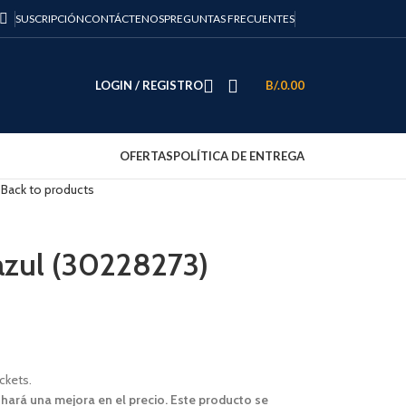
SUSCRIPCIÓN
CONTÁCTENOS
PREGUNTAS FRECUENTES
LOGIN / REGISTRO
B/.
0.00
OFERTAS
POLÍTICA DE ENTREGA
)
Back to products
azul (30228273)
ckets.
 hará una mejora en el precio. Este producto se