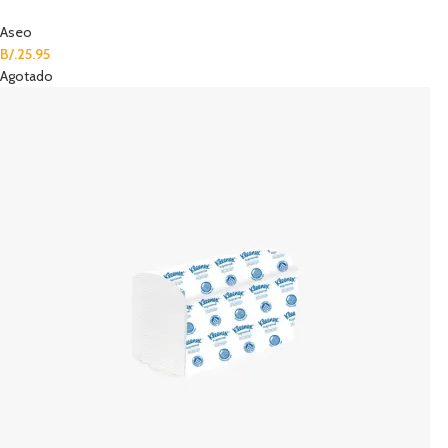
Aseo
B/.
25.95
Agotado