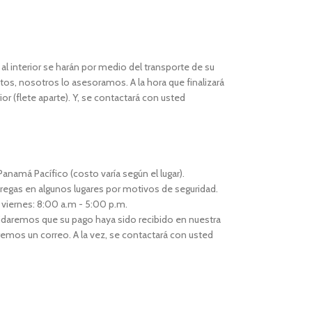
l interior se harán por medio del transporte de su
os, nosotros lo asesoramos. A la hora que finalizará
or (flete aparte). Y, se contactará con usted
anamá Pacífico (costo varía según el lugar).
regas en algunos lugares por motivos de seguridad.
 viernes: 8:00 a.m - 5:00 p.m.
idaremos que su pago haya sido recibido en nuestra
remos un correo. A la vez, se contactará con usted