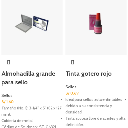
Almohadilla grande
Tinta gotero rojo
para sello
Sellos
B/.
0.69
Sellos
Ideal para sellos autoentintables
B/.
1.60
debido a su consistencia y
Tamaño (No. 1): 3-1/4” x 5” (82 x 127
densidad.
mm).
Tinta acuosa libre de aceites y alta
Cubierta de metal.
definición.
Código de Studmark: ST-06321.