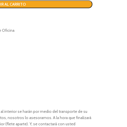
IR AL CARRITO
e Oficina
l interior se harán por medio del transporte de su
os, nosotros lo asesoramos. A la hora que finalizará
or (flete aparte). Y, se contactará con usted