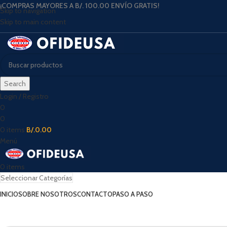
¡COMPRAS MAYORES A B/. 100.00 ENVÍO GRATIS!
Skip to navigation
Skip to main content
Search
Login / Registro
0
0
0
items
B/.
0.00
Menú
0
items
Seleccionar Categorías
INICIO
SOBRE NOSOTROS
CONTACTO
PASO A PASO