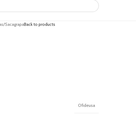
as
Sacagrapa
Back to products
Ofideusa