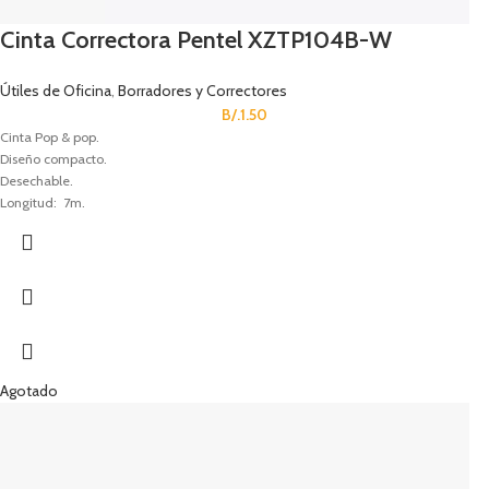
Cinta Correctora Pentel XZTP104B-W
Útiles de Oficina
,
Borradores y Correctores
B/.
1.50
Cinta Pop & pop.
Diseño compacto.
Desechable.
Longitud: 7m.
Tamaño: 4.2 mm x 7 m (ancho x longitud).
Agotado