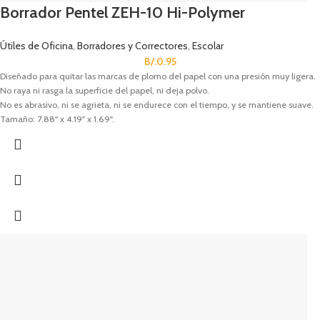
Borrador Pentel ZEH-10 Hi-Polymer
Útiles de Oficina
,
Borradores y Correctores
,
Escolar
B/.
0.95
Diseñado para quitar las marcas de plomo del papel con una presión muy ligera.
No raya ni rasga la superficie del papel, ni deja polvo.
No es abrasivo, ni se agrieta, ni se endurece con el tiempo, y se mantiene suave.
Tamaño: 7.88" x 4.19" x 1.69".