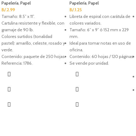
Papelería
,
Papel
Papelería
,
Papel
B/.
2.99
B/.
1.25
Tamaño: 8.5” x 11”.
Libreta de espiral con carátula de
Cartulina resistente y flexible, con
colores variados.
gramaje de 90 lb.
Tamaño: 6” x 9” ó 152 mm x 229
Colores surtidos (tonalidad
mm.
pastel): amarillo, celeste, rosado y
Ideal para tomar notas en uso de
verde.
oficina.
Contenido: paquete de 250 hojas.
Contenido: 60 hojas / 120 páginas.
Referencia: 1786.
Se vende por unidad.