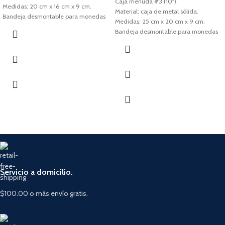
Caja menuda #3 (10").
Medidas: 20 cm x 16 cm x 9 cm.
Material: caja de metal sólida.
Bandeja desmontable para monedas
Medidas: 25 cm x 20 cm x 9 cm.
(3 divisiones).
Bandeja desmontable para monedas
Cerradura de cilindro con 2 llaves.
(5 divisiones).
Cerradura de cilindro con 2 llaves.
Servicio a domicilio.
$100.00 o más envío gratis.