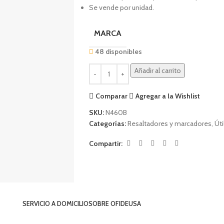
Se vende por unidad.
MARCA
48 disponibles
Añadir al carrito
Comparar
Agregar a la Wishlist
SKU:
N460B
Categorías:
Resaltadores y marcadores
,
Úti
Compartir:
SERVICIO A DOMICILIO
SOBRE OFIDEUSA