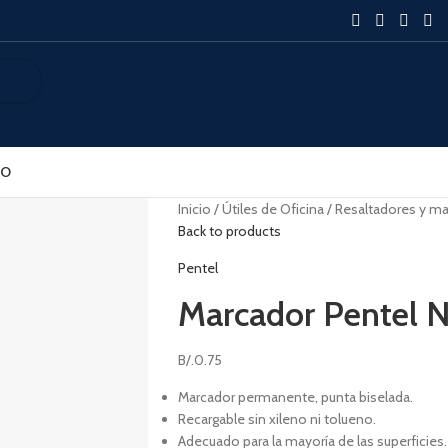
SO
Inicio
Útiles de Oficina
Resaltadores y m
Back to products
Pentel
Marcador Pentel 
B/.
0.75
Marcador permanente, punta biselada.
Recargable sin xileno ni tolueno.
Adecuado para la mayoría de las superficies.