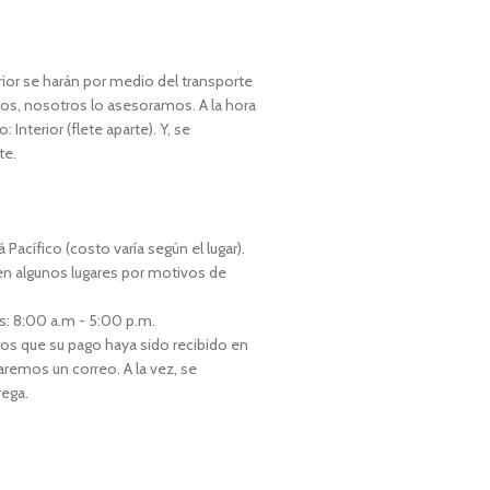
rior se harán por medio del transporte
tos, nosotros lo asesoramos. A la hora
Interior (flete aparte). Y, se
te.
Pacífico (costo varía según el lugar).
en algunos lugares por motivos de
es: 8:00 a.m - 5:00 p.m.
os que su pago haya sido recibido en
aremos un correo. A la vez, se
rega.