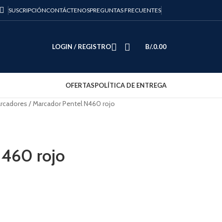
SUSCRIPCIÓN
CONTÁCTENOS
PREGUNTAS FRECUENTES
LOGIN / REGISTRO
B/.
0.00
OFERTAS
POLÍTICA DE ENTREGA
arcadores
Marcador Pentel N460 rojo
N460 rojo