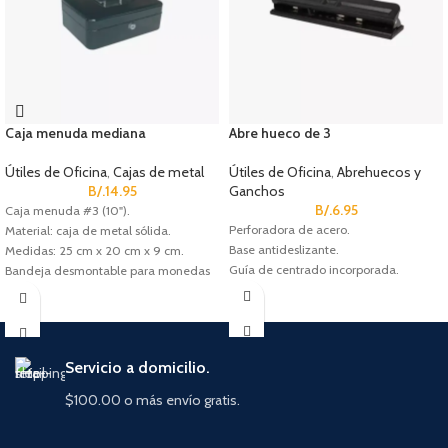
Caja menuda mediana
Abre hueco de 3
Útiles de Oficina
,
Cajas de metal
Útiles de Oficina
,
Abrehuecos y
B/.
14.95
Ganchos
B/.
6.95
Caja menuda #3 (10").
Perforadora de acero.
Material: caja de metal sólida.
Base antideslizante.
Medidas: 25 cm x 20 cm x 9 cm.
Guía de centrado incorporada.
Bandeja desmontable para monedas
(5 divisiones).
Cerradura de cilindro con 2 llaves.
Servicio a domicilio.
$100.00 o más envío gratis.