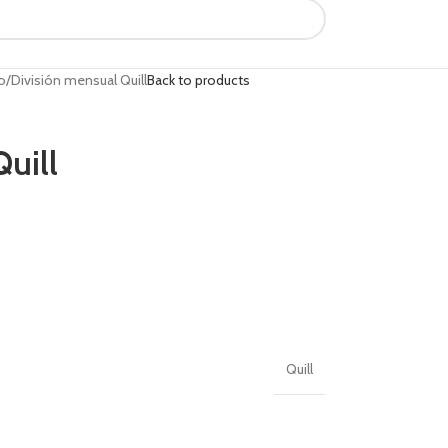
o
División mensual Quill
Back to products
uill
Quill