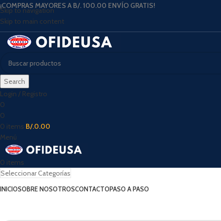
¡COMPRAS MAYORES A B/. 100.00 ENVÍO GRATIS!
Skip to navigation
Skip to main content
Search
Login / Registro
0
0
0
items
B/.
0.00
Menú
0
items
Seleccionar Categorías
INICIO
SOBRE NOSOTROS
CONTACTO
PASO A PASO