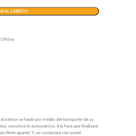
IR AL CARRITO
 Oficina
l interior se harán por medio del transporte de su
os, nosotros lo asesoramos. A la hora que finalizará
or (flete aparte). Y, se contactará con usted