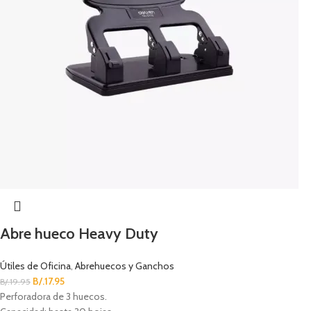
Abre hueco Heavy Duty
Útiles de Oficina
,
Abrehuecos y Ganchos
B/.
17.95
B/.
19.95
Perforadora de 3 huecos.