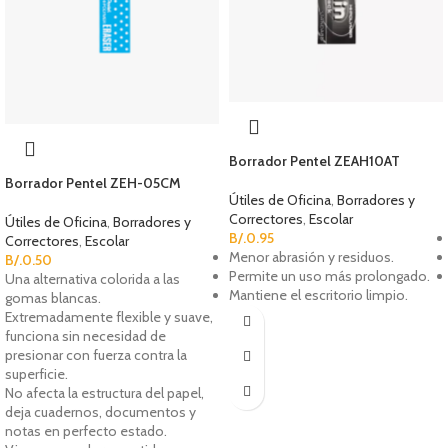
Borrador Pentel ZEAH10AT
Borrador Pentel ZEH-05CM
Útiles de Oficina
,
Borradores y
Correctores
,
Escolar
Útiles de Oficina
,
Borradores y
B/.
0.95
Correctores
,
Escolar
Menor abrasión y residuos.
B/.
0.50
Permite un uso más prolongado.
Una alternativa colorida a las
Mantiene el escritorio limpio.
gomas blancas.
Extremadamente flexible y suave,
funciona sin necesidad de
presionar con fuerza contra la
superficie.
No afecta la estructura del papel,
deja cuadernos, documentos y
notas en perfecto estado.