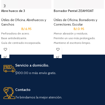
Abre hueco de 3
Borrador Pentel ZEAH10AT
Útiles de Oficina
,
Abrehuecos y
Útiles de Oficina
,
Borradores y
Ganchos
Correctores
,
Escolar
B/.
6.95
B/.
0.95
Perforadora de acero.
Menor abrasión y residuos.
Base antideslizante.
Permite un uso más prolongado.
Guía de centrado incorporada.
Mantiene el escritorio limpio.
Servicio a domicilio.
$100.00 o más envío gratis.
Contacto
Te brindamos la mejor atención.