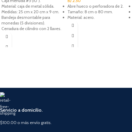
Caja menuda #3 (10").
B/.
2.50
Material: caja de metal sólida.
Abre hueco o perforadora de 2.
Medidas: 25 cm x 20 cm x 9 cm.
Tamaño: 8 cm o 80 mm.
Bandeja desmontable para
Material: acero.
monedas (5 divisiones).
Cerradura de cilindro con 2 llaves.
Servicio a domicilio.
$100.00 o más envío gratis.