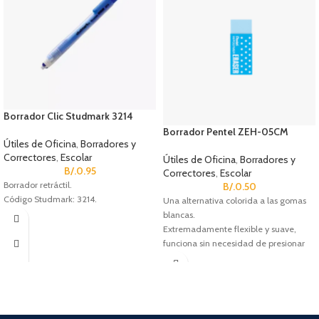
Borrador Clic Studmark 3214
Borrador Pentel ZEH-05CM
Útiles de Oficina
,
Borradores y
Correctores
,
Escolar
Útiles de Oficina
,
Borradores y
B/.
0.95
Correctores
,
Escolar
Borrador retráctil.
B/.
0.50
Código Studmark: 3214.
Una alternativa colorida a las gomas
blancas.
Extremadamente flexible y suave,
funciona sin necesidad de presionar
con fuerza contra la superficie.
No afecta la estructura del papel, deja
cuadernos, documentos y notas en
perfecto estado.
Vienen en colores surtidos (celeste,