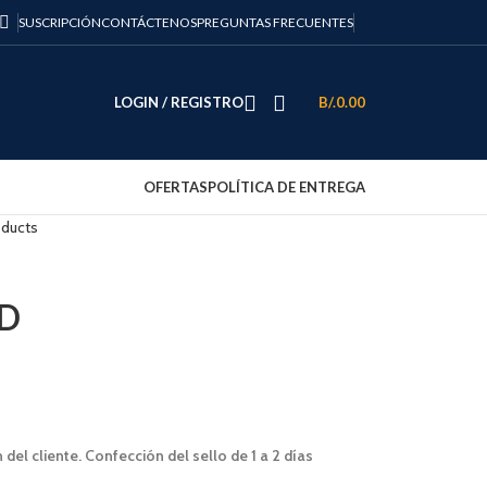
SUSCRIPCIÓN
CONTÁCTENOS
PREGUNTAS FRECUENTES
LOGIN / REGISTRO
B/.
0.00
OFERTAS
POLÍTICA DE ENTREGA
oducts
2D
el cliente. Confección del sello de 1 a 2 días