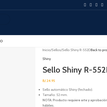
SO
Inicio
Sellos
Sello Shiny R-552D
Back to pr
Shiny
Sello Shiny R-55
B/.
24.95
Sello automático Shiny (fechado).
Tamaño: 52 mm.
NOTA: Producto requiere arte y aprobación d
hábiles.