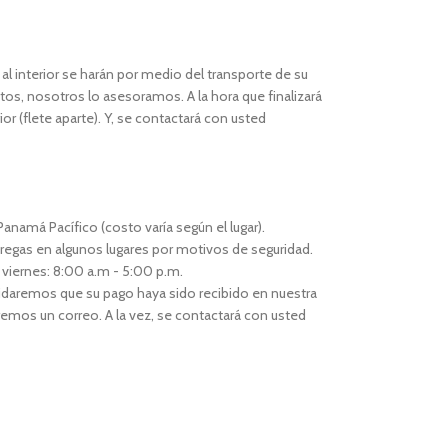
l interior se harán por medio del transporte de su
os, nosotros lo asesoramos. A la hora que finalizará
or (flete aparte). Y, se contactará con usted
anamá Pacífico (costo varía según el lugar).
regas en algunos lugares por motivos de seguridad.
 viernes: 8:00 a.m - 5:00 p.m.
idaremos que su pago haya sido recibido en nuestra
remos un correo. A la vez, se contactará con usted