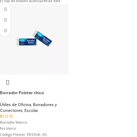
El clip de bolsillo avanza/retrae este
borrador de larga duración con un "clic".
Máxima comodidad y control con la
empuñadura sin látex.
Código Pentel: ZE11T-C.
Borrador Pointer chico
Útiles de Oficina
,
Borradores y
Correctores
,
Escolar
B/.
0.15
Borrador blanco.
No tóxico.
Código Pointer: ER210A-30.