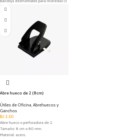
Bandeja desmontable para monedas (5
divisiones).
Cerradura de cilindro con 2 llaves.
Abre hueco de 2 (8cm)
Útiles de Oficina
,
Abrehuecos y
Ganchos
B/.
2.50
Abre hueco o perforadora de 2.
Tamaño: 8 cm o 80 mm.
Material: acero.