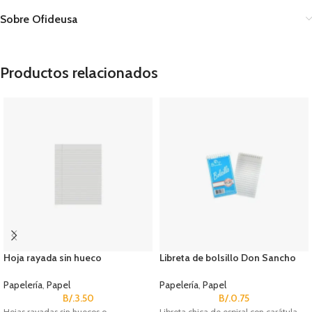
Sobre Ofideusa
Productos relacionados
Hoja rayada sin hueco
Libreta de bolsillo Don Sancho
Papelería
,
Papel
Papelería
,
Papel
B/.
3.50
B/.
0.75
Hojas rayadas sin huecos o
Libreta chica de espiral con carátula