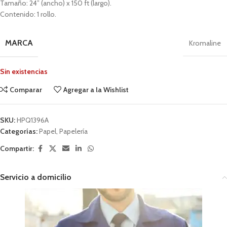
Tamaño: 24” (ancho) x 150 ft (largo).
Contenido: 1 rollo.
MARCA
Kromaline
Sin existencias
Comparar
Agregar a la Wishlist
SKU:
HPQ1396A
Categorías:
Papel
,
Papelería
Compartir:
Servicio a domicilio