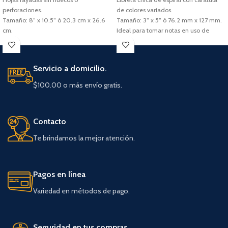
perforaciones.
de colores variados.
Tamaño: 8” x 10.5” ó 20.3 cm x 26.6
Tamaño: 3” x 5” ó 76.2 mm x 127 mm.
cm.
Ideal para tomar notas en uso de
Ideal para uso escolar.
oficina.
Contenido: paquete de 250 hojas.
Contenido: 60 hojas / 120 páginas.
Se vende por unidad.
Servicio a domicilio.
$100.00 o más envío gratis.
Contacto
Te brindamos la mejor atención.
Pagos en línea
Variedad en métodos de pago.
Seguridad en tus compras