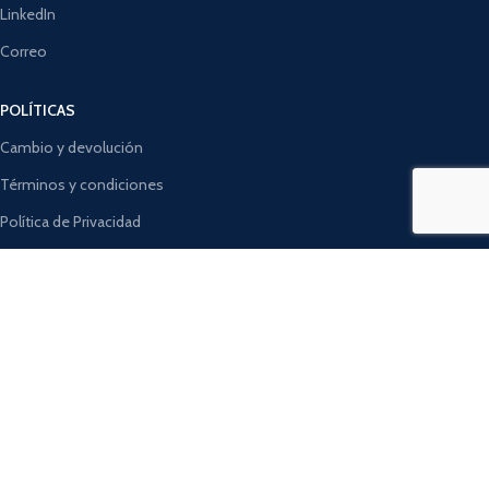
LinkedIn
Correo
POLÍTICAS
Cambio y devolución
Términos y condiciones
Política de Privacidad
Política de Cookies
Política de Entrega
MÉTODOS DE PAGO:
Se utilizarán de acuerdo a nuestra
Política de privacidad