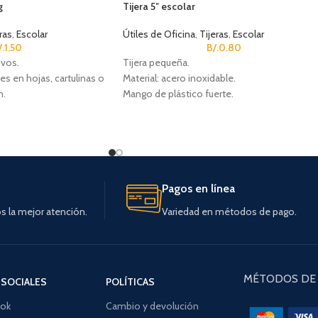
g
Tijera 5″ escolar
ras
,
Escolar
Útiles de Oficina
,
Tijeras
,
Escolar
/.
1.50
B/.
0.80
ivos.
Tijera pequeña.
es en hojas, cartulinas o
Material: acero inoxidable.
n.
Mango de plástico fuerte.
a según disponibilidad.
Pagos en línea
 la mejor atención.
Variedad en métodos de pago.
MÉTODOS DE 
 SOCIALES
POLÍTICAS
ok
Cambio y devolución