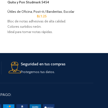
Quita y Pon Studmark 5454
Lápiz Studmark
Útiles de Oficina
,
Post-it / Banderitas
,
Escolar
Útiles de Oficina
,
B/.
1.25
Bloc de notas adhesivas de alta calidad.
Lápiz No. 2 con g
Colores surtidos neón.
Código Studmark:
Ideal para tomar notas rápidas.
Se vende por unid
Paquete de 4 bloc de 25 hojas c/u.
Seguridad en tus compras
Protegemos tus datos.
PAGO: