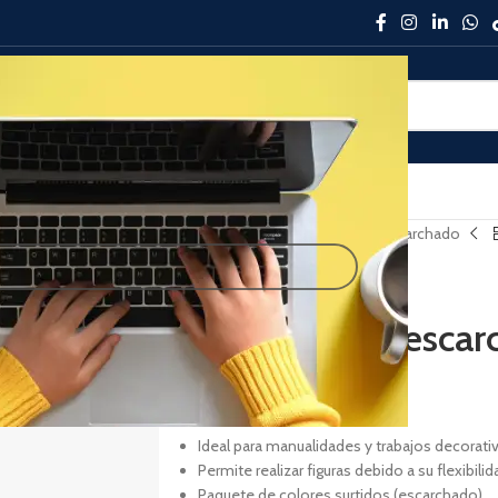
NTACTO
PASO A PASO
Inicio
Escolar
Papel foami escarchado
Studmark
Papel foami escar
B/.
4.50
Ideal para manualidades y trabajos decorati
Permite realizar figuras debido a su flexibilid
Paquete de colores surtidos (escarchado).