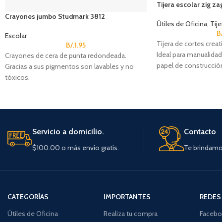
Tijera escolar zig za
Crayones jumbo Studmark 3812
Útiles de Oficina
,
Tije
B
Escolar
Tijera de cortes creat
B/.
1.95
Ideal para manualidad
Crayones de cera de punta redondeada.
papel de construcció
Gracias a sus pigmentos son lavables y no
Colores surtidos. Varí
tóxicos.
Ideal para uso de escuela.
Contenido: 12 crayones.
Código de Studmark: ST-03812.
Servicio a domicilio.
Contacto
$100.00 o más envío gratis.
Te brindamos
CATEGORÍAS
IMPORTANTES
REDES
Útiles de Oficina
Realiza tu compra
Facebo