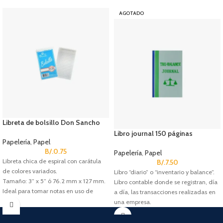
AGOTADO
Libreta de bolsillo Don Sancho
Libro journal 150 páginas
Papelería
,
Papel
B/.
0.75
Papelería
,
Papel
Libreta chica de espiral con carátula
B/.
7.50
de colores variados.
Libro “diario” o “inventario y balance”.
Tamaño: 3” x 5” ó 76.2 mm x 127 mm.
Libro contable donde se registran, día
Ideal para tomar notas en uso de
a día, las transacciones realizadas en
oficina.
una empresa.
Contenido: 60 hojas / 120 páginas.
Se vende por unidad.
Se vende por unidad.