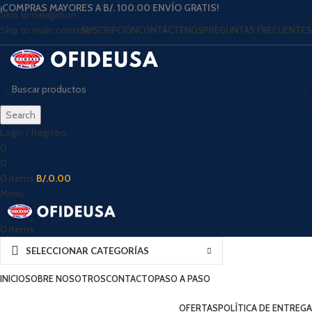
¡COMPRAS MAYORES A B/. 100.00 ENVÍO GRATIS!
Skip to navigation
Skip to main content
SUSCRIPCIÓN
CONTÁCTENOS
PREGUNTAS FRECUENTES
Search
Login / Registro
0
0
0
items
B/.
0.00
Menú
0
items
SELECCIONAR CATEGORÍAS
INICIO
SOBRE NOSOTROS
CONTACTO
PASO A PASO
OFERTAS
POLÍTICA DE ENTREGA