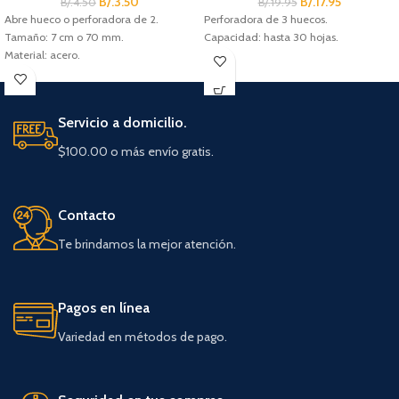
B/.
3.50
B/.
17.95
B/.
4.50
B/.
19.95
Abre hueco o perforadora de 2.
Perforadora de 3 huecos.
Tamaño: 7 cm o 70 mm.
Capacidad: hasta 30 hojas.
Material: acero.
Servicio a domicilio.
$100.00 o más envío gratis.
Contacto
Te brindamos la mejor atención.
Pagos en línea
Variedad en métodos de pago.