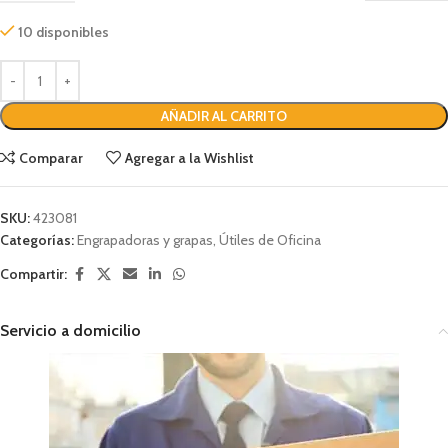
10 disponibles
AÑADIR AL CARRITO
Comparar
Agregar a la Wishlist
SKU:
423081
Categorías:
Engrapadoras y grapas
,
Útiles de Oficina
Compartir:
Servicio a domicilio