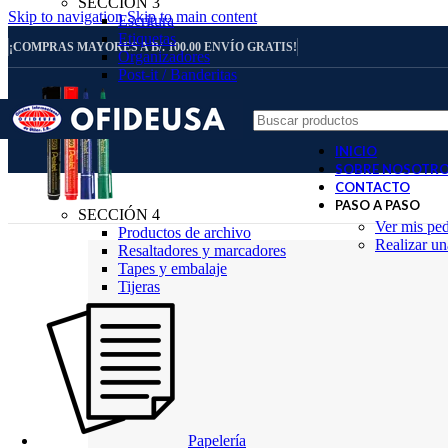
SECCIÓN 3
Skip to navigation
Skip to main content
Escritura
Etiquetas
¡COMPRAS MAYORES A B/. 100.00 ENVÍO GRATIS!
Organizadores
Post-it / Banderitas
INICIO
SOBRE NOSOTR
CONTACTO
PASO A PASO
SECCIÓN 4
Ver mis pe
Productos de archivo
Realizar u
Resaltadores y marcadores
Tapes y embalaje
Tijeras
Papelería