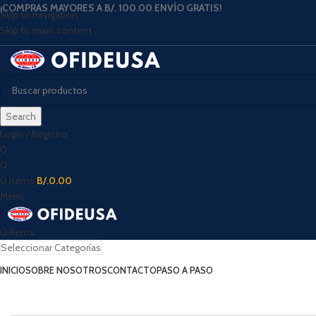
¡COMPRAS MAYORES A B/. 100.00 ENVÍO GRATIS!
Skip to navigation
Skip to main content
Search
Login / Registro
0
0
0
items
B/.
0.00
Menú
0
items
Seleccionar Categorías
INICIO
SOBRE NOSOTROS
CONTACTO
PASO A PASO