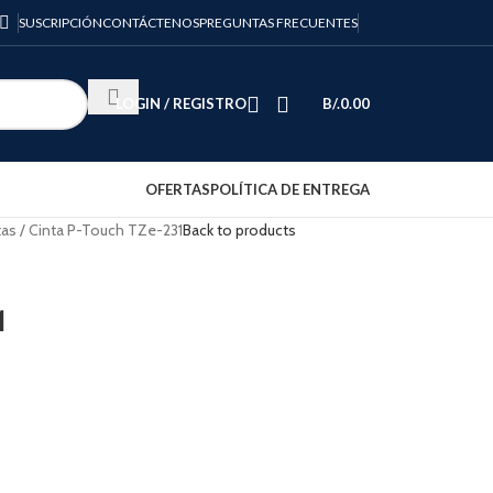
SUSCRIPCIÓN
CONTÁCTENOS
PREGUNTAS FRECUENTES
LOGIN / REGISTRO
B/.
0.00
OFERTAS
POLÍTICA DE ENTREGA
tas
Cinta P-Touch TZe-231
Back to products
1