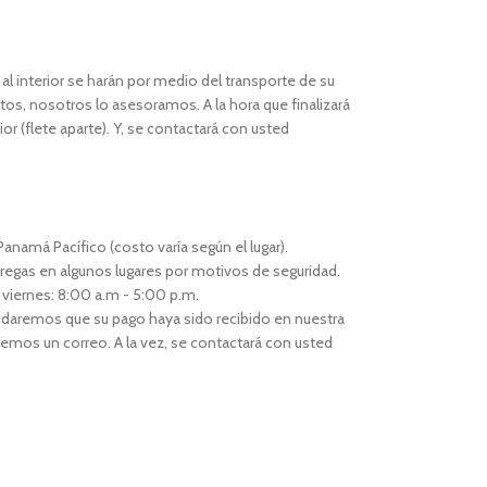
l interior se harán por medio del transporte de su
os, nosotros lo asesoramos. A la hora que finalizará
or (flete aparte). Y, se contactará con usted
anamá Pacífico (costo varía según el lugar).
regas en algunos lugares por motivos de seguridad.
 viernes: 8:00 a.m - 5:00 p.m.
idaremos que su pago haya sido recibido en nuestra
remos un correo. A la vez, se contactará con usted