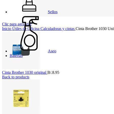
Sellos
Clic para agrandar
Inicio
Útiles de Oficina
Calculadoras y cintas
Cinta Brother 1030 Uni
Aseo
Baterías
Cinta Brother 1030 original
B/.
8.95
Back to products