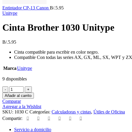
Entintador CP-13 Canon
B/.
5.95
Unitype
Cinta Brother 1030 Unitype
B/.
5.95
Cinta compatible para escribir en color negro.
Compatible Con todas las series AX, GX, ML, SX, WPT y ZX
Marca
Unitype
9 disponibles
Cinta
Brother
Añadir al carrito
1030
Comparar
Unitype
Agregar a la Wishlist
cantidad
SKU:
1030 C
Categorías:
Calculadoras y cintas
,
Útiles de Oficina
Compartir:
Servicio a domicilio