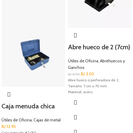
Abre hueco de 2 (7cm)
Útiles de Oficina
,
Abrehuecos y
Ganchos
B/.
3.50
B/.
4.50
Abre hueco o perforadora de 2.
Tamaño: 7 cm o 70 mm.
Material: acero.
Caja menuda chica
Útiles de Oficina
,
Cajas de metal
B/.
12.95
Caja menuda #2 (8").