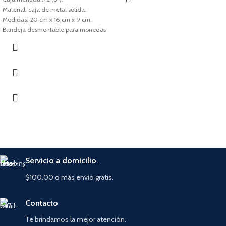
Material: caja de metal sólida.
Medidas: 20 cm x 16 cm x 9 cm.
Bandeja desmontable para monedas
(3 divisiones).
Cerradura de cilindro con 2 llaves.
Servicio a domicilio.
$100.00 o más envío gratis.
Contacto
Te brindamos la mejor atención.