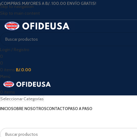
¡COMPRAS MAYORES A B/. 100.00 ENVÍO GRATIS!
Skip to navigation
Skip to main content
Login / Registro
0
0
0
items
B/.
0.00
Menú
0
items
Seleccionar Categorías
INICIO
SOBRE NOSOTROS
CONTACTO
PASO A PASO