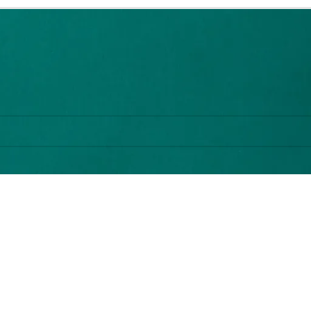
uetados “Bodega25”
 productos que coincidan con tu selección.