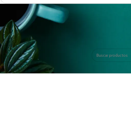
Bodega25
Inicio
Productos etiq
No se han encontrado