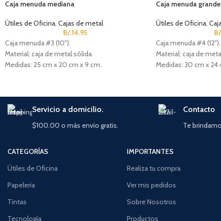
Caja menuda mediana
Caja menuda grande
Útiles de Oficina
,
Cajas de metal
Útiles de Oficina
,
Caj
B/.
14.95
B/
Caja menuda #3 (10").
Caja menuda #4 (12").
Material: caja de metal sólida.
Material: caja de meta
Medidas: 25 cm x 20 cm x 9 cm.
Medidas: 30 cm x 24 
Bandeja desmontable para monedas (5
Bandeja desmontable
divisiones).
divisiones).
Cerradura de cilindro con 2 llaves.
Cerradura de cilindro 
Servicio a domicilio.
Contacto
$100.00 o más envío gratis.
Te brindamos
CATEGORÍAS
IMPORTANTES
Útiles de Oficina
Realiza tu compra
Papelería
Ver mis pedidos
Tintas
Sobre Nosotros
Tecnología
Productos