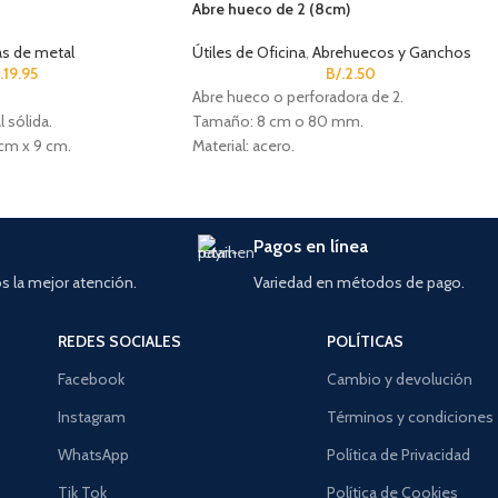
Abre hueco de 2 (8cm)
as de metal
Útiles de Oficina
,
Abrehuecos y Ganchos
.
19.95
B/.
2.50
Abre hueco o perforadora de 2.
l sólida.
Tamaño: 8 cm o 80 mm.
cm x 9 cm.
Material: acero.
 para monedas (5
con 2 llaves.
Pagos en línea
 la mejor atención.
Variedad en métodos de pago.
REDES SOCIALES
POLÍTICAS
Facebook
Cambio y devolución
Instagram
Términos y condiciones
WhatsApp
Política de Privacidad
Tik Tok
Política de Cookies