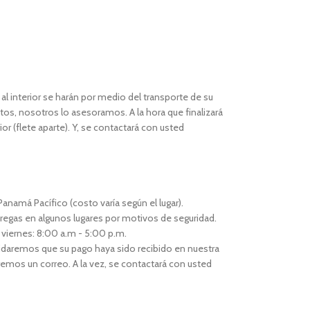
l interior se harán por medio del transporte de su
os, nosotros lo asesoramos. A la hora que finalizará
or (flete aparte). Y, se contactará con usted
anamá Pacífico (costo varía según el lugar).
regas en algunos lugares por motivos de seguridad.
 viernes: 8:00 a.m - 5:00 p.m.
idaremos que su pago haya sido recibido en nuestra
remos un correo. A la vez, se contactará con usted