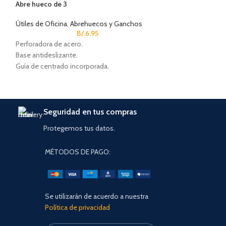
Abre hueco de 3
Borrador Pentel 
Útiles de Oficina
,
Abrehuecos y Ganchos
Útiles de Oficina
,
B/.
6.95
Escolar
Perforadora de acero.
Diseñado para qui
Base antideslizante.
papel con una pres
Guía de centrado incorporada.
No raya ni rasga la
polvo.
No es abrasivo, ni
con el tiempo, y 
Seguridad en tus compras
Tamaño: 7.88" x 4.1
Protegemos tus datos.
MÉTODOS DE PAGO:
Se utilizarán de acuerdo a nuestra
Política de privacidad