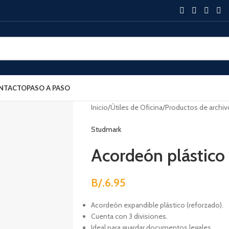
NTACTO
PASO A PASO
Inicio
Útiles de Oficina
Productos de archiv
Studmark
Acordeón plástico 
B/.
6.95
Acordeón expandible plástico (reforzado).
Cuenta con 3 divisiones.
Ideal para guardar documentos legales.